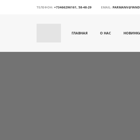
ТЕЛЕФОН:
+73466296161, 58-48-29
EMAIL:
PARMANV@YAND
ГЛАВНАЯ
О НАС
НОВИНК